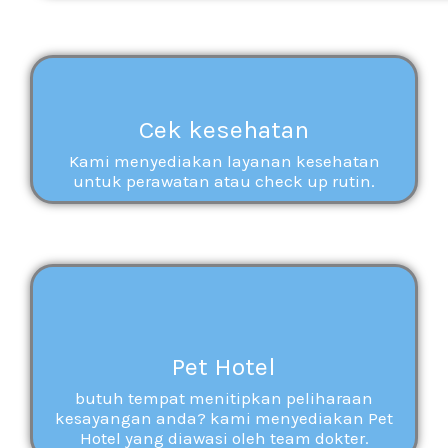
Cek kesehatan
Kami menyediakan layanan kesehatan
untuk perawatan atau check up rutin.
Pet Hotel
butuh tempat menitipkan peliharaan
kesayangan anda? kami menyediakan Pet
Hotel yang diawasi oleh team dokter.