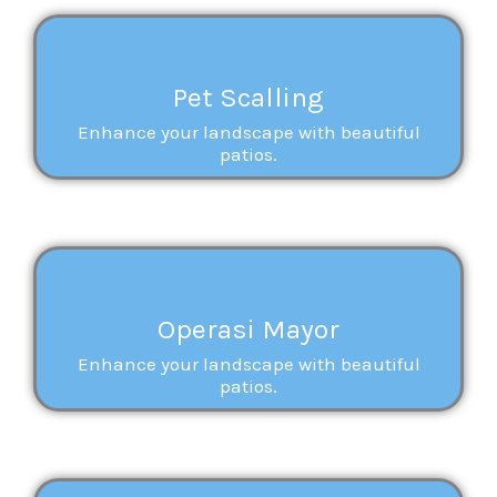
Pet Scalling
Enhance your landscape with beautiful
patios.
Operasi Mayor
Enhance your landscape with beautiful
patios.