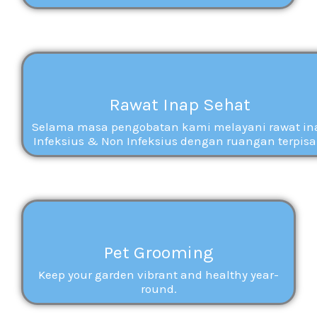
Rawat Inap Sehat
Selama masa pengobatan kami melayani rawat in
Infeksius & Non Infeksius dengan ruangan terpisa
Pet Grooming
Keep your garden vibrant and healthy year-
round.