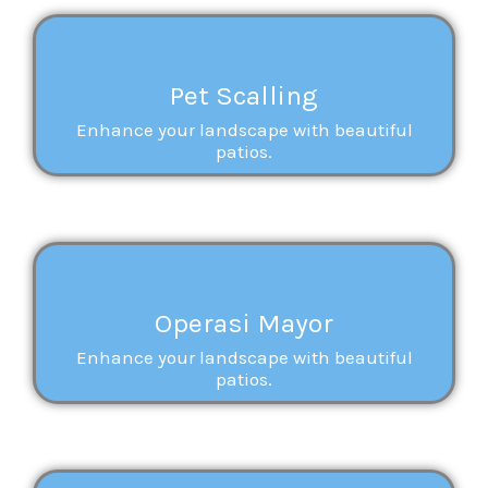
Pet Scalling
Enhance your landscape with beautiful
patios.
Operasi Mayor
Enhance your landscape with beautiful
patios.