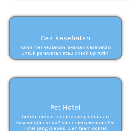
Cek kesehatan
Kami menyediakan layanan kesehatan
untuk perawatan atau check up rutin.
Pet Hotel
butuh tempat menitipkan peliharaan
kesayangan anda? kami menyediakan Pet
Hotel yang diawasi oleh team dokter.