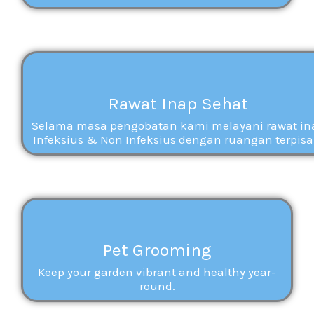
Rawat Inap Sehat
Selama masa pengobatan kami melayani rawat in
Infeksius & Non Infeksius dengan ruangan terpisa
Pet Grooming
Keep your garden vibrant and healthy year-
round.