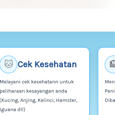
Cek Kesehatan
🐱

Melayani cek kesehatann untuk
Men
peliharaan kesayangan anda
Peni
(Kucing, Anjing, Kelinci, Hamster,
Dib
Iguana dll)