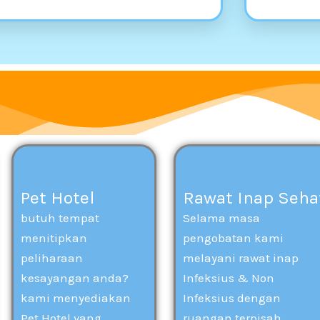
Pet Hotel
Rawat Inap Seha
butuh tempat
Selama masa
menitipkan
pengobatan kami
peliharaan
melayani rawat inap
kesayangan anda?
Infeksius & Non
kami menyediakan
Infeksius dengan
Pet Hotel yang
ruangan terpisah.