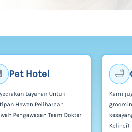
Pet Hotel

🛁
yediakan Layanan Untuk
Kami ju
tipan Hewan Peliharaan
groomin
awah Pengawasan Team Dokter
kesayang
Kelinci)