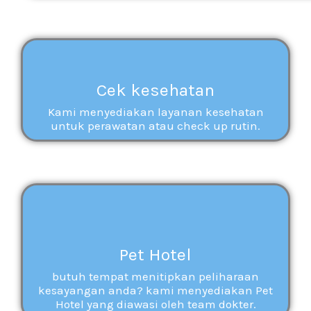
Cek kesehatan
Kami menyediakan layanan kesehatan
untuk perawatan atau check up rutin.
Pet Hotel
butuh tempat menitipkan peliharaan
kesayangan anda? kami menyediakan Pet
Hotel yang diawasi oleh team dokter.