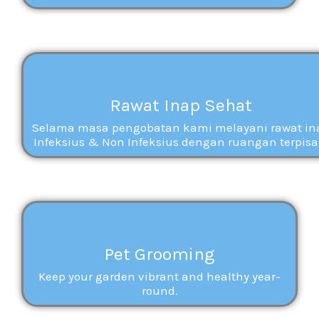
Rawat Inap Sehat
Selama masa pengobatan kami melayani rawat in
Infeksius & Non Infeksius dengan ruangan terpisa
Pet Grooming
Keep your garden vibrant and healthy year-
round.