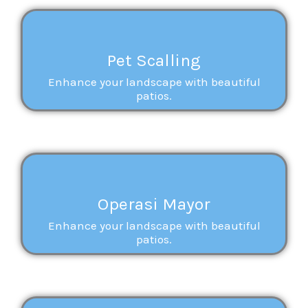
Pet Scalling
Enhance your landscape with beautiful
patios.
Operasi Mayor
Enhance your landscape with beautiful
patios.