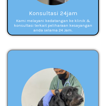
Konsultasi 24jam
Kami melayani kedatangan ke klinik &
konsultasi terkait peliharaan kesayangan
anda selama 24 Jam.