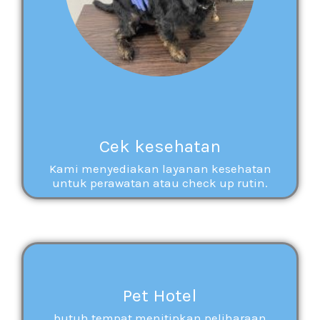
Cek kesehatan
Kami menyediakan layanan kesehatan
untuk perawatan atau check up rutin.
Pet Hotel
butuh tempat menitipkan peliharaan