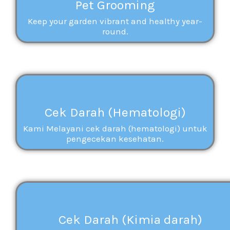
Pet Grooming
Keep your garden vibrant and healthy year-
round.
Cek Darah (Hematologi)
Kami Melayani cek darah (hematologi) untuk
pengecekan kesehatan.
Cek Darah (Kimia darah)