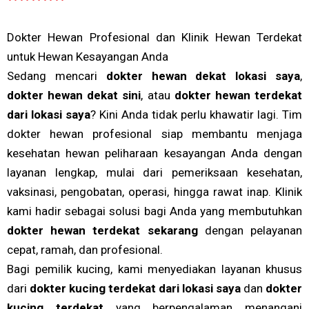
a
t
Dokter Hewan Profesional dan Klinik Hewan Terdekat
e
untuk Hewan Kesayangan Anda
d
Sedang mencari
dokter hewan dekat lokasi saya
,
5
dokter hewan dekat sini
, atau
dokter hewan terdekat
o
dari lokasi saya
? Kini Anda tidak perlu khawatir lagi. Tim
u
dokter hewan profesional siap membantu menjaga
t
kesehatan hewan peliharaan kesayangan Anda dengan
o
layanan lengkap, mulai dari pemeriksaan kesehatan,
f
vaksinasi, pengobatan, operasi, hingga rawat inap. Klinik
5
kami hadir sebagai solusi bagi Anda yang membutuhkan
dokter hewan terdekat sekarang
dengan pelayanan
cepat, ramah, dan profesional.
Bagi pemilik kucing, kami menyediakan layanan khusus
dari
dokter kucing terdekat dari lokasi saya
dan
dokter
kucing terdekat
yang berpengalaman menangani