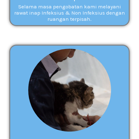
Selama masa pengobatan kami melayani
rawat inap Infeksius & Non Infeksius dengan
ruangan terpisah.