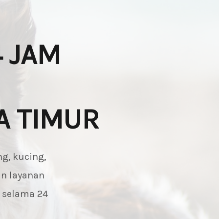
 JAM
A TIMUR
g, kucing,
an layanan
n selama 24