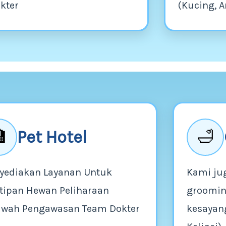
kter
(Kucing, A
Pet Hotel

🛁
yediakan Layanan Untuk
Kami ju
tipan Hewan Peliharaan
groomin
awah Pengawasan Team Dokter
kesayang