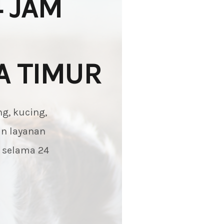
 JAM
A TIMUR
g, kucing,
an layanan
n selama 24