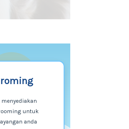
roming
a menyediakan
rooming untuk
sayangan anda