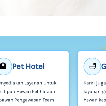
Pet Hotel
G
🏨
🛁
nyediakan Layanan Untuk
Kami jug
nitipan Hewan Peliharaan
layanan g
bawah Pengawasan Team
hewan ke