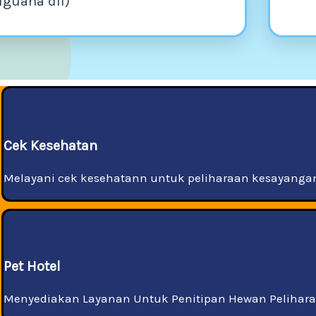
Iguana dll)
Cek Kesehatan
Melayani cek kesehatann untuk peliharaan kesayangan a
Pet Hotel
Menyediakan Layanan Untuk Penitipan Hewan Pelihar