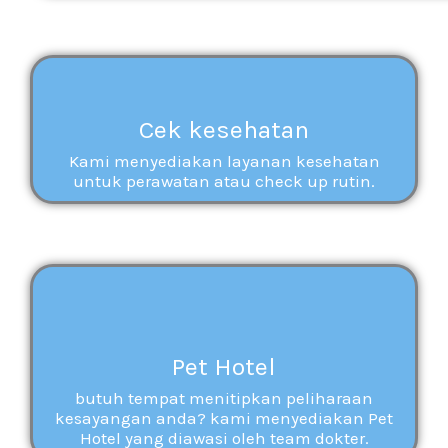
Cek kesehatan
Kami menyediakan layanan kesehatan
untuk perawatan atau check up rutin.
Pet Hotel
butuh tempat menitipkan peliharaan
kesayangan anda? kami menyediakan Pet
Hotel yang diawasi oleh team dokter.