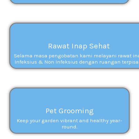
Rawat Inap Sehat
Selama masa pengobatan kami melayani rawat in
Infeksius & Non Infeksius dengan ruangan terpisa
Pet Grooming
Keep your garden vibrant and healthy year-
round.