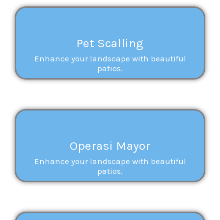
Pet Scalling
Enhance your landscape with beautiful
patios.
Operasi Mayor
Enhance your landscape with beautiful
patios.