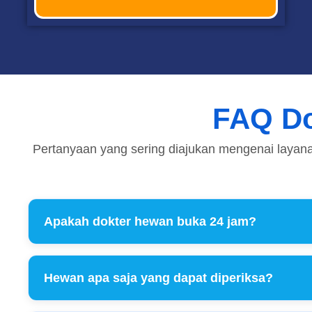
FAQ Do
Pertanyaan yang sering diajukan mengenai layanan
Apakah dokter hewan buka 24 jam?
Hewan apa saja yang dapat diperiksa?