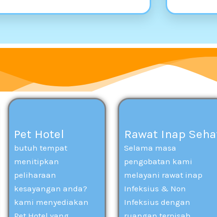
Pet Hotel
Rawat Inap Seha
butuh tempat
Selama masa
menitipkan
pengobatan kami
peliharaan
melayani rawat inap
kesayangan anda?
Infeksius & Non
kami menyediakan
Infeksius dengan
Pet Hotel yang
ruangan terpisah.