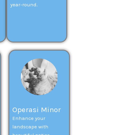
year-round.
Operasi Minor
Enhance your
landscape with
beautiful patios.