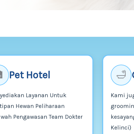
Pet Hotel

🛁
yediakan Layanan Untuk
Kami ju
tipan Hewan Peliharaan
groomin
awah Pengawasan Team Dokter
kesayang
Kelinci)