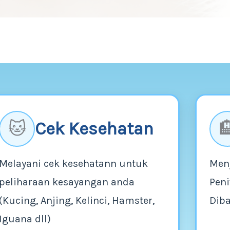
Cek Kesehatan
🐱

Melayani cek kesehatann untuk
Men
peliharaan kesayangan anda
Peni
(Kucing, Anjing, Kelinci, Hamster,
Dib
Iguana dll)