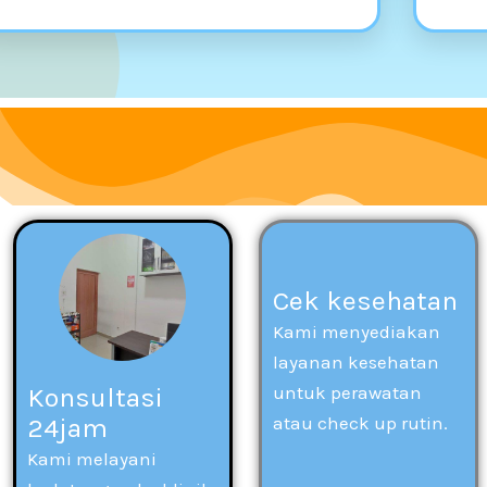
Cek kesehatan
Kami menyediakan
layanan kesehatan
untuk perawatan
Konsultasi
atau check up rutin.
24jam
Kami melayani