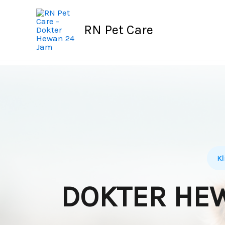
Skip
to
RN Pet Care
content
Kl
DOKTER HEW