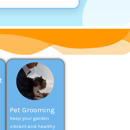
t
Pet Grooming
Keep your garden
vibrant and healthy