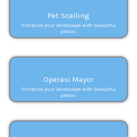
Pet Scalling
Enhance your landscape with beautiful
patios.
Operasi Mayor
Enhance your landscape with beautiful
patios.