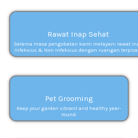
Rawat Inap Sehat
Selama masa pengobatan kami melayani rawat in
Infeksius & Non Infeksius dengan ruangan terpisa
Pet Grooming
Keep your garden vibrant and healthy year-
round.