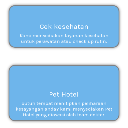
Cek kesehatan
Kami menyediakan layanan kesehatan
untuk perawatan atau check up rutin.
Pet Hotel
butuh tempat menitipkan peliharaan
kesayangan anda? kami menyediakan Pet
Hotel yang diawasi oleh team dokter.