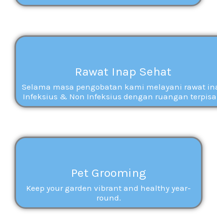
Rawat Inap Sehat
Selama masa pengobatan kami melayani rawat in
Infeksius & Non Infeksius dengan ruangan terpisa
Pet Grooming
Keep your garden vibrant and healthy year-
round.