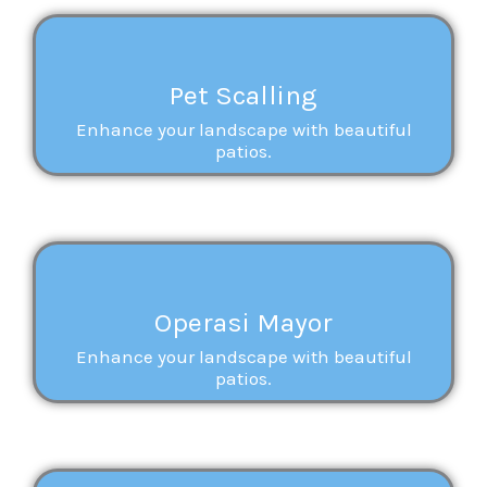
Pet Scalling
Enhance your landscape with beautiful
patios.
Operasi Mayor
Enhance your landscape with beautiful
patios.