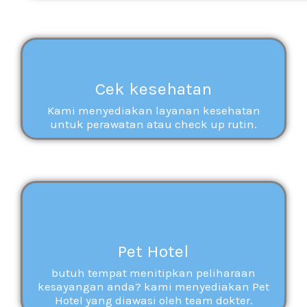
Cek kesehatan
Kami menyediakan layanan kesehatan
untuk perawatan atau check up rutin.
Pet Hotel
butuh tempat menitipkan peliharaan
kesayangan anda? kami menyediakan Pet
Hotel yang diawasi oleh team dokter.