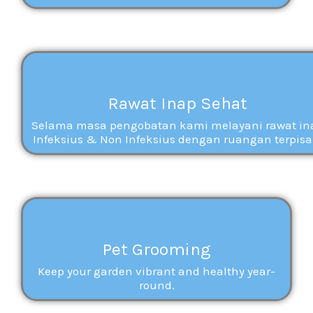
Rawat Inap Sehat
Selama masa pengobatan kami melayani rawat in
Infeksius & Non Infeksius dengan ruangan terpisa
Pet Grooming
Keep your garden vibrant and healthy year-
round.