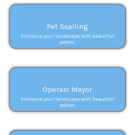
Pet Scalling
Enhance your landscape with beautiful
patios.
Operasi Mayor
Enhance your landscape with beautiful
patios.