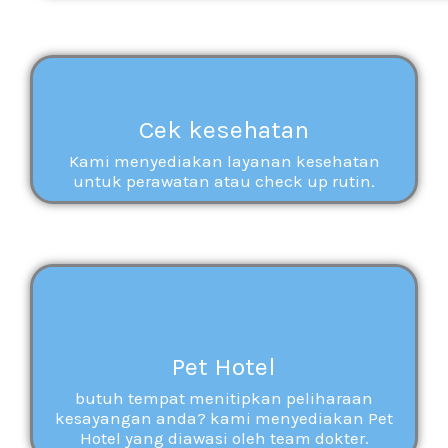
Cek kesehatan
Kami menyediakan layanan kesehatan
untuk perawatan atau check up rutin.
Pet Hotel
butuh tempat menitipkan peliharaan
kesayangan anda? kami menyediakan Pet
Hotel yang diawasi oleh team dokter.