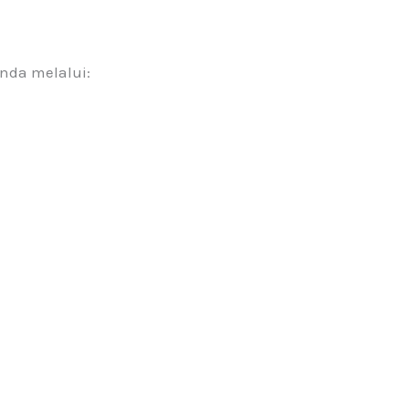
nda melalui: