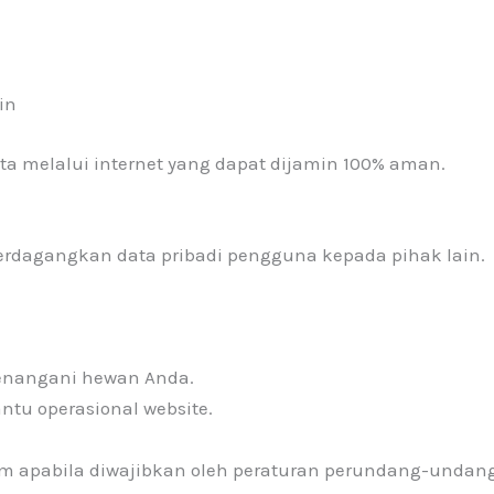
in
ta melalui internet yang dapat dijamin 100% aman.
rdagangkan data pribadi pengguna kepada pihak lain.
enangani hewan Anda.
tu operasional website.
m apabila diwajibkan oleh peraturan perundang-undan