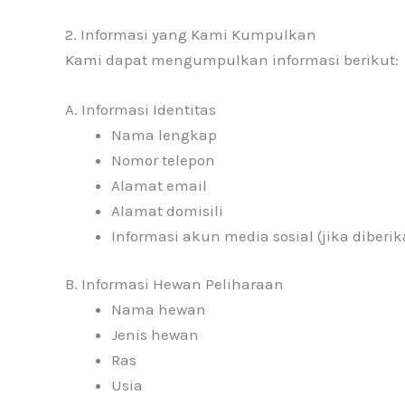
2. Informasi yang Kami Kumpulkan
Kami dapat mengumpulkan informasi berikut:
A. Informasi Identitas
Nama lengkap
Nomor telepon
Alamat email
Alamat domisili
Informasi akun media sosial (jika diberi
B. Informasi Hewan Peliharaan
Nama hewan
Jenis hewan
Ras
Usia