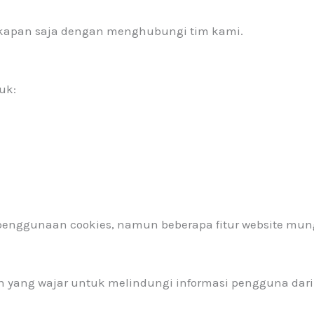
 kapan saja dengan menghubungi tim kami.
uk:
nggunaan cookies, namun beberapa fitur website mungk
ang wajar untuk melindungi informasi pengguna dari