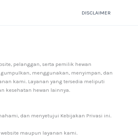
DISCLAIMER
site, pelanggan, serta pemilik hewan
mengumpulkan, menggunakan, menyimpan, dan
nan kami. Layanan yang tersedia meliputi
nan kesehatan hewan lainnya.
mi, dan menyetujui Kebijakan Privasi ini.
n website maupun layanan kami.