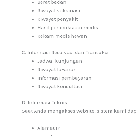
Berat badan
Riwayat vaksinasi
Riwayat penyakit
Hasil pemeriksaan medis
Rekam medis hewan
C. Informasi Reservasi dan Transaksi
Jadwal kunjungan
Riwayat layanan
Informasi pembayaran
Riwayat konsultasi
D. Informasi Teknis
Saat Anda mengakses website, sistem kami d
Alamat IP