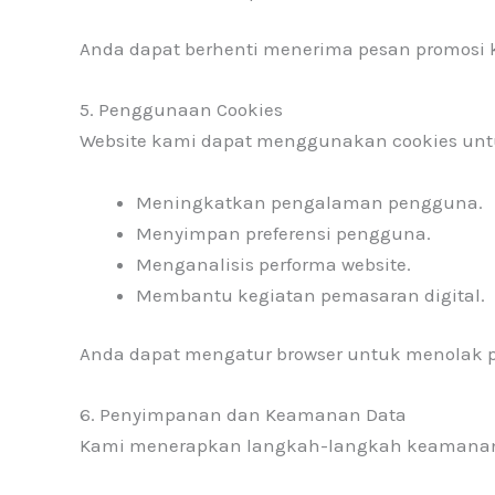
Anda dapat berhenti menerima pesan promosi
5. Penggunaan Cookies
Website kami dapat menggunakan cookies unt
Meningkatkan pengalaman pengguna.
Menyimpan preferensi pengguna.
Menganalisis performa website.
Membantu kegiatan pemasaran digital.
Anda dapat mengatur browser untuk menolak pe
6. Penyimpanan dan Keamanan Data
Kami menerapkan langkah-langkah keamanan y