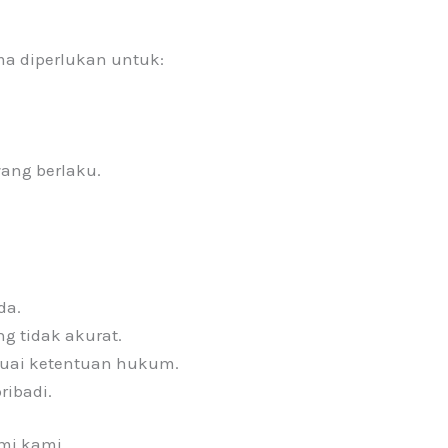
a diperlukan untuk:
ang berlaku.
da.
g tidak akurat.
suai ketentuan hukum.
ribadi.
mi kami.