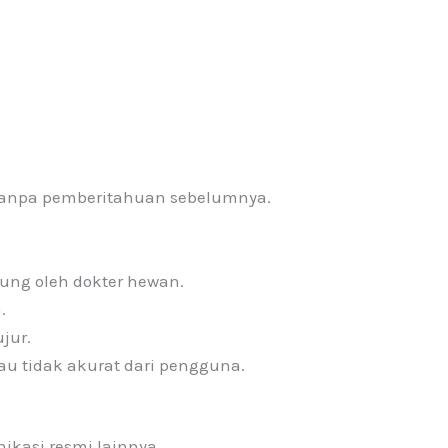
tanpa pemberitahuan sebelumnya.
ung oleh dokter hewan.
.
jur.
au tidak akurat dari pengguna.
ikasi resmi lainnya.