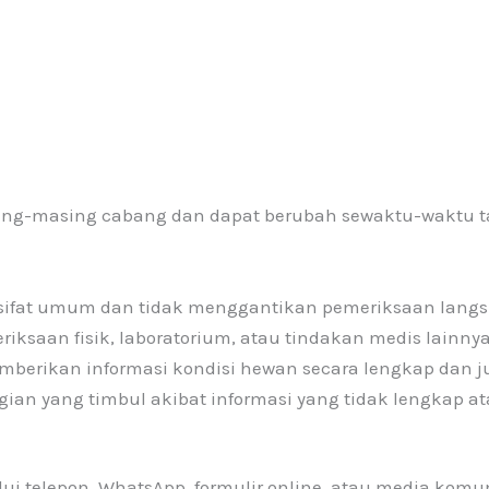
sing-masing cabang dan dapat berubah sewaktu-waktu 
ersifat umum dan tidak menggantikan pemeriksaan langs
ksaan fisik, laboratorium, atau tindakan medis lainnya
erikan informasi kondisi hewan secara lengkap dan ju
ian yang timbul akibat informasi yang tidak lengkap at
ui telepon, WhatsApp, formulir online, atau media komun