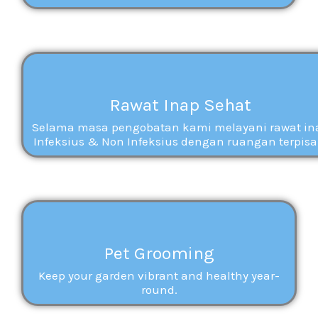
Rawat Inap Sehat
Selama masa pengobatan kami melayani rawat in
Infeksius & Non Infeksius dengan ruangan terpisa
Pet Grooming
Keep your garden vibrant and healthy year-
round.