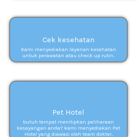
Cek kesehatan
Kami menyediakan layanan kesehatan
untuk perawatan atau check up rutin.
Pet Hotel
butuh tempat menitipkan peliharaan
kesayangan anda? kami menyediakan Pet
Hotel yang diawasi oleh team dokter.