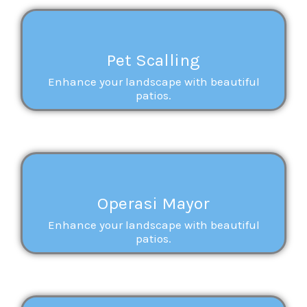
Pet Scalling
Enhance your landscape with beautiful
patios.
Operasi Mayor
Enhance your landscape with beautiful
patios.