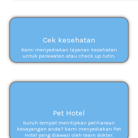
Cek kesehatan
Kami menyediakan layanan kesehatan
untuk perawatan atau check up rutin.
Pet Hotel
butuh tempat menitipkan peliharaan
kesayangan anda? kami menyediakan Pet
Hotel yang diawasi oleh team dokter.