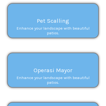
Pet Scalling
Enhance your landscape with beautiful
patios.
Operasi Mayor
Enhance your landscape with beautiful
patios.