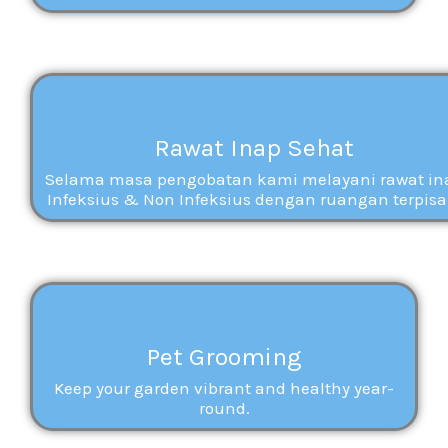
Rawat Inap Sehat
Selama masa pengobatan kami melayani rawat in
Infeksius & Non Infeksius dengan ruangan terpisa
Pet Grooming
Keep your garden vibrant and healthy year-
round.