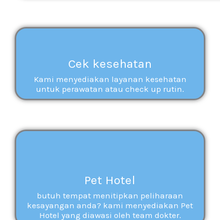
Cek kesehatan
Kami menyediakan layanan kesehatan
untuk perawatan atau check up rutin.
Pet Hotel
butuh tempat menitipkan peliharaan
kesayangan anda? kami menyediakan Pet
Hotel yang diawasi oleh team dokter.