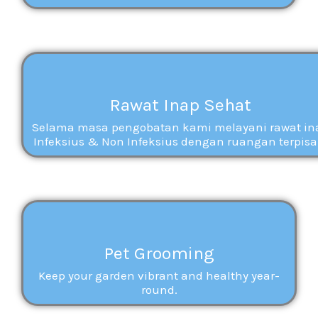
Rawat Inap Sehat
Selama masa pengobatan kami melayani rawat in
Infeksius & Non Infeksius dengan ruangan terpisa
Pet Grooming
Keep your garden vibrant and healthy year-
round.