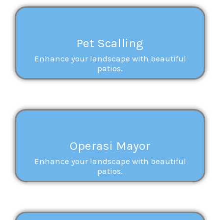
Pet Scalling
Enhance your landscape with beautiful
patios.
Operasi Mayor
Enhance your landscape with beautiful
patios.