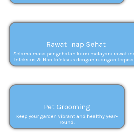
Rawat Inap Sehat
Selama masa pengobatan kami melayani rawat in
Infeksius & Non Infeksius dengan ruangan terpisa
Pet Grooming
Keep your garden vibrant and healthy year-
round.