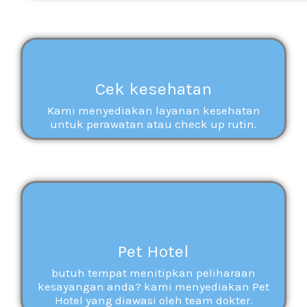
Cek kesehatan
Kami menyediakan layanan kesehatan
untuk perawatan atau check up rutin.
Pet Hotel
butuh tempat menitipkan peliharaan
kesayangan anda? kami menyediakan Pet
Hotel yang diawasi oleh team dokter.