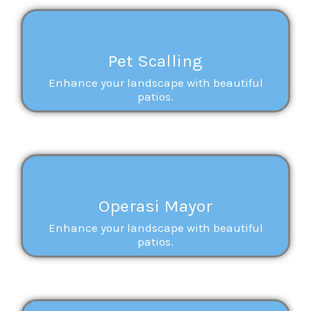
Pet Scalling
Enhance your landscape with beautiful
patios.
Operasi Mayor
Enhance your landscape with beautiful
patios.