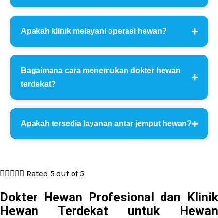
Apakah klinik melayani operasi hewan?
Bagaimana cara menemukan dokter hewan
terdekat?
Apakah tersedia layanan antar jemput hewan?





Rated 5 out of 5
Dokter Hewan Profesional dan Klinik
Hewan Terdekat untuk Hewan