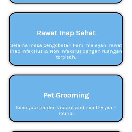
Rawat Inap Sehat
Selama masa pengobatan kami melayani rawat
inap Infeksius & Non Infeksius dengan ruangan
terpisah.
Pet Grooming
Keep your garden vibrant and healthy year-
round.