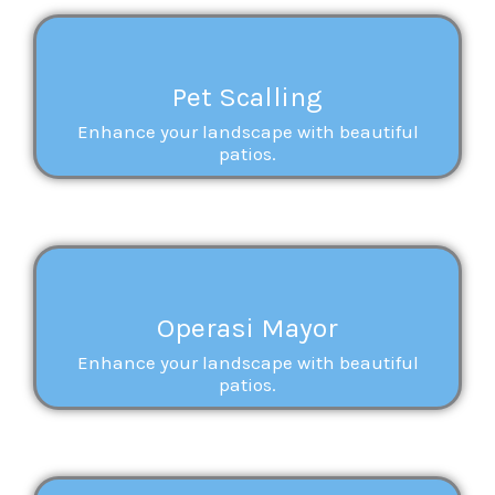
Pet Scalling
Enhance your landscape with beautiful
patios.
Operasi Mayor
Enhance your landscape with beautiful
patios.