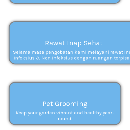
Rawat Inap Sehat
Selama masa pengobatan kami melayani rawat in
Infeksius & Non Infeksius dengan ruangan terpisa
Pet Grooming
Keep your garden vibrant and healthy year-
round.