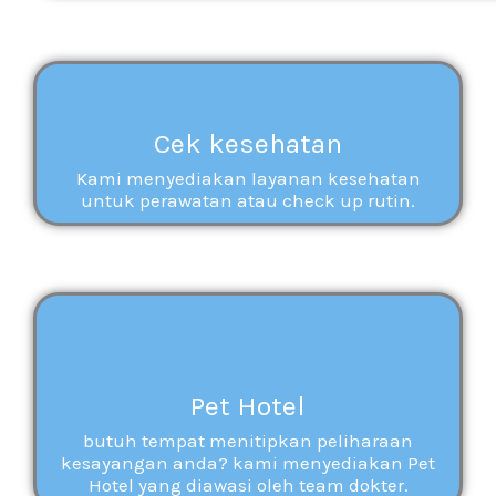
Cek kesehatan
Kami menyediakan layanan kesehatan
untuk perawatan atau check up rutin.
Pet Hotel
butuh tempat menitipkan peliharaan
kesayangan anda? kami menyediakan Pet
Hotel yang diawasi oleh team dokter.